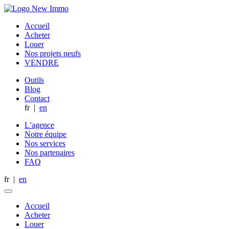
Accueil
Acheter
Louer
Nos projets neufs
VENDRE
Outils
Blog
Contact
fr
|
en
L’agence
Notre équipe
Nos services
Nos partenaires
FAQ
fr
|
en
Accueil
Acheter
Louer