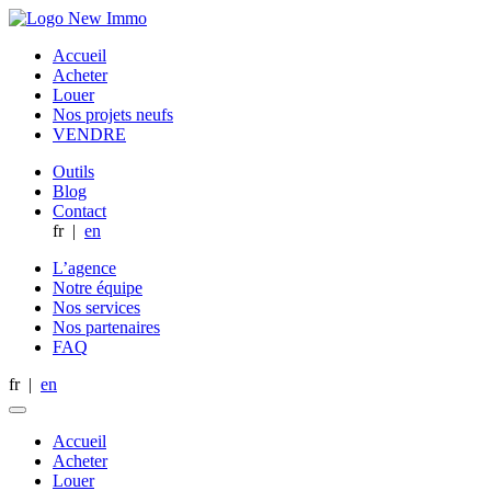
Accueil
Acheter
Louer
Nos projets neufs
VENDRE
Outils
Blog
Contact
fr
|
en
L’agence
Notre équipe
Nos services
Nos partenaires
FAQ
fr
|
en
Accueil
Acheter
Louer