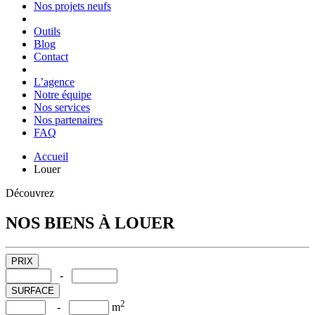
Nos projets neufs
Outils
Blog
Contact
L’agence
Notre équipe
Nos services
Nos partenaires
FAQ
Accueil
Louer
Découvrez
NOS BIENS À LOUER
PRIX
-
SURFACE
2
-
m