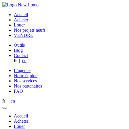
Accueil
Acheter
Louer
Nos projets neufs
VENDRE
Outils
Blog
Contact
fr
|
en
L’agence
Notre équipe
Nos services
Nos partenaires
FAQ
fr
|
en
Accueil
Acheter
Louer