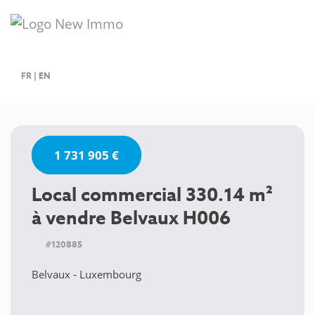
FR
|
EN
1 731 905 €
Local commercial 330.14 m²
à vendre Belvaux H006
#120885
Belvaux - Luxembourg