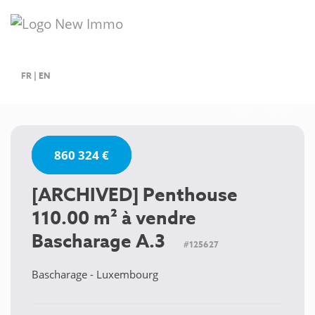
FR
|
EN
860 324 €
[ARCHIVED] Penthouse
110.00 m² à vendre
Bascharage A.3
#125627
Bascharage - Luxembourg