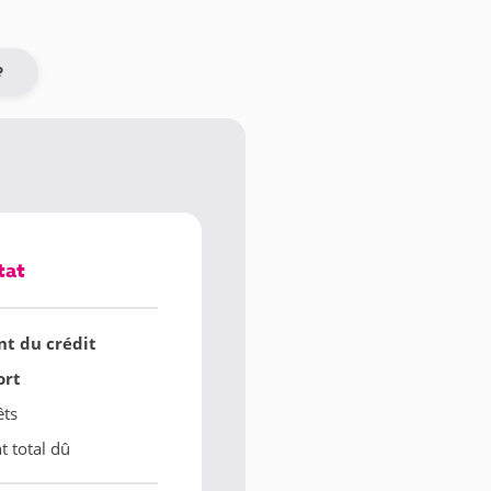
?
tat
t du crédit
ort
êts
 total dû