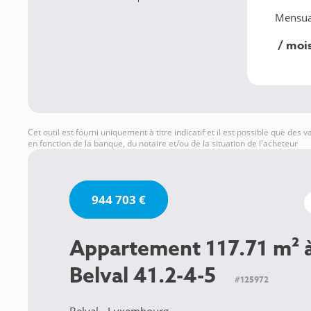
Mensua
/ moi
Cet outil est fourni uniquement à titre indicatif et il est possible que des 
en fonction de la banque, du notaire et/ou de la situation de l'acheteur
944 703 €
Appartement 117.71 m² 
Belval 41.2-4-5
#125972