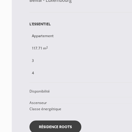
Belval - Luxembourg
L'ESSENTIEL
Appartement
2
117.71 m
3
4
Disponibilité
Ascenseur
Classe énergétique
RÉSIDENCE ROOTS