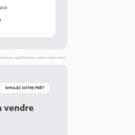
lité
s
variations significatives soient observées
SIMULEZ VOTRE PRÊT
à vendre