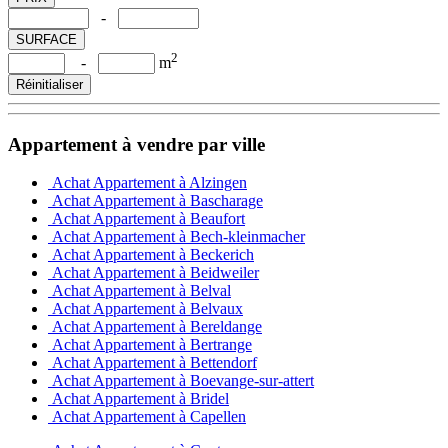
-
SURFACE
2
-
m
Réinitialiser
Appartement à vendre par ville
Achat Appartement à Alzingen
Achat Appartement à Bascharage
Achat Appartement à Beaufort
Achat Appartement à Bech-kleinmacher
Achat Appartement à Beckerich
Achat Appartement à Beidweiler
Achat Appartement à Belval
Achat Appartement à Belvaux
Achat Appartement à Bereldange
Achat Appartement à Bertrange
Achat Appartement à Bettendorf
Achat Appartement à Boevange-sur-attert
Achat Appartement à Bridel
Achat Appartement à Capellen