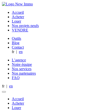
Accueil
Acheter
Louer
Nos projets neufs
VENDRE
Outils
Blog
Contact
fr
|
en
L’agence
Notre équipe
Nos services
Nos partenaires
FAQ
fr
|
en
Accueil
Acheter
Louer