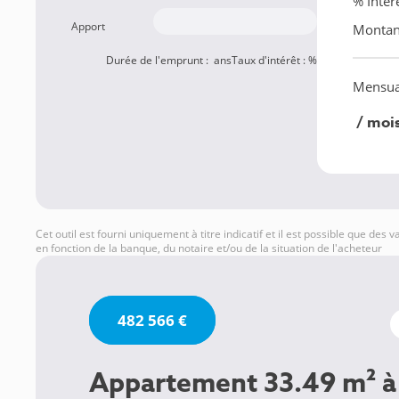
% Intér
Apport
Montant
Durée de l'emprunt :
ans
Taux d'intérêt :
%
Mensua
/ moi
Cet outil est fourni uniquement à titre indicatif et il est possible que des 
en fonction de la banque, du notaire et/ou de la situation de l'acheteur
482 566 €
Appartement 33.49 m² à