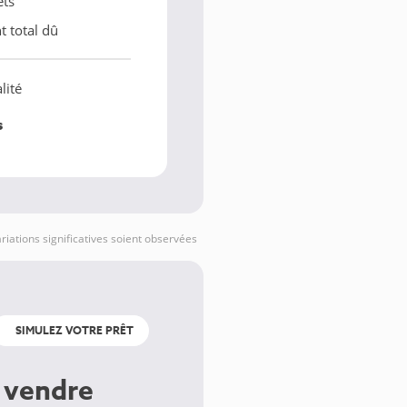
êts
 total dû
lité
s
variations significatives soient observées
SIMULEZ VOTRE PRÊT
 vendre