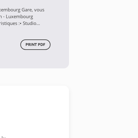
uxembourg Gare, vous
ich - Luxembourg
stiques :• Studio...
PRINT PDF
.lu