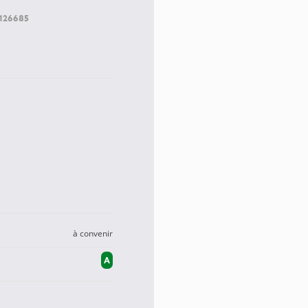
126685
à convenir
A