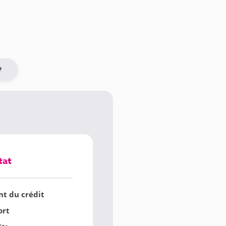
?
tat
t du crédit
ort