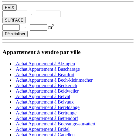
PRIX
-
SURFACE
2
-
m
Réinitialiser
Appartement à vendre par ville
Achat Appartement à Alzingen
Achat Appartement à Bascharage
Achat Appartement à Beaufort
Achat Appartement à Bech-kleinmacher
Achat Appartement à Beckerich
Achat Appartement à Beidweiler
Achat Appartement à Belval
Achat Appartement à Belvaux
Achat Appartement à Bereldange
Achat Appartement à Bertrange
Achat Appartement à Bettendorf
Achat Appartement à Boevange-sur-attert
Achat Appartement à Bridel
Achat Appartement à Capellen