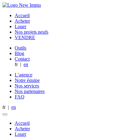
Accueil
Acheter
Louer
Nos projets neufs
VENDRE
Outils
Blog
Contact
fr
|
en
L’agence
Notre équipe
Nos services
Nos partenaires
FAQ
fr
|
en
Accueil
Acheter
Louer